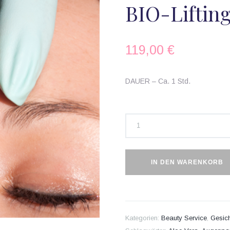
BIO-Liftin
119,00
€
DAUER – Ca. 1 Std.
Klassisch
+
Augenpartie
+
BIO-
Lifting
Menge
IN DEN WARENKORB
Kategorien:
Beauty Service
,
Gesic