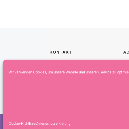
KONTAKT
A
T: 0221 - 97136181
AS
Wir verwenden Cookies, um unsere Website und unseren Service zu optimie
F: 01577 - 3843737
Ha
E: info (at) astrabeauty.de
D 
Tweet us
@
inf
Cookie-Richtlinie
Datenschutzerklärung
Astra Beauty Spa © 2015 Alle Rechte Rese