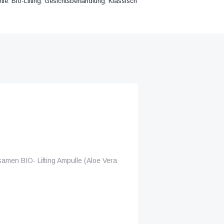
tie
,
Bio-Lifting
,
Gesichtsbehandlung
,
Klassisch
samen BIO- Lifting Ampulle (Aloe Vera