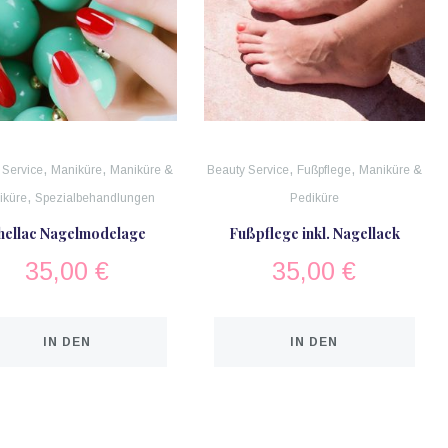
,
,
,
,
 Service
Maniküre
Maniküre &
Beauty Service
Fußpflege
Maniküre &
,
iküre
Spezialbehandlungen
Pediküre
hellac Nagelmodelage
Fußpflege inkl. Nagellack
35,00
€
35,00
€
IN DEN
IN DEN
WARENKORB
WARENKORB