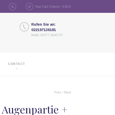
Your Cart: 0 items -
0,00
€
Rufen Sie an:
022197136181
Mobil: 01577-3843737
CONTACT
Prev
/
Next
+ Augenpartie +