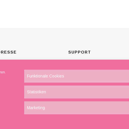
DRESSE
SUPPORT
TRA Beauty Spa
Impressum
ren.
selnußweg 31
Datenschutz
Funktionale Cookies
- 50767 Köln
Unsere AGB
o (at) astrabeauty.de
Statistiken
Marketing
rviert
Datenschutz
and
Impressum