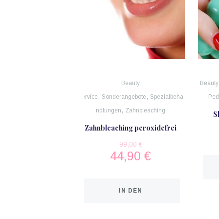
Beauty
Beauty
,
,
Service
Sonderangebote
Spezialbeha
Ped
,
ndlungen
Zahnbleaching
S
Zahnbleaching peroxidefrei
99,00
€
44,90
€
IN DEN
WARENKORB