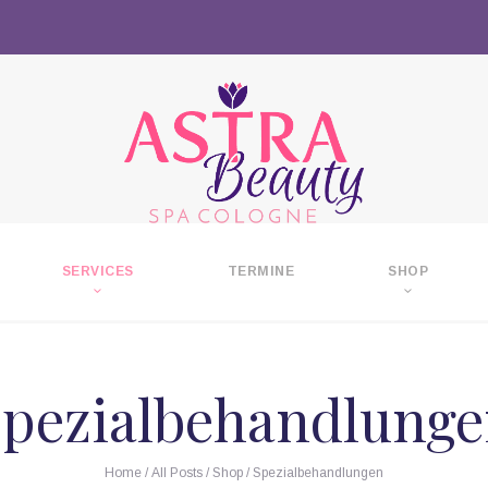
SERVICES
TERMINE
SHOP
pezialbehandlung
Home
/
All Posts
/
Shop
/
Spezialbehandlungen