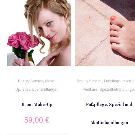
,
,
,
Beauty Service
Make-
Beauty Service
Fußpflege
Manikü
,
,
Up
Spezialbehandlungen
Pediküre
Spezialbehandlunge
Braut Make-Up
Fußpflege, Spezial und
59,00
€
Akutbehandlungen