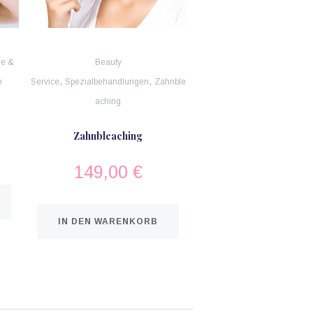
re &
Beauty
,
,
n
Service
Spezialbehandlungen
Zahnble
aching
Zahnbleaching
149,00
€
IN DEN WARENKORB