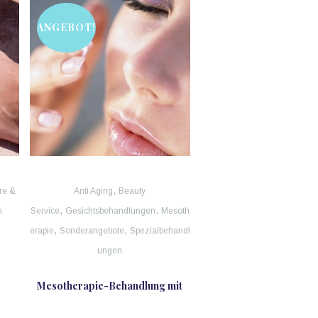
ANGEBOT!
,
re &
Anti Aging
Beauty
,
,
n
Service
Gesichtsbehandlungen
Mesoth
,
,
erapie
Sonderangebote
Spezialbehandl
ungen
Mesotherapie-Behandlung mit