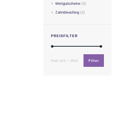
Wertgutscheine
(3)
Zahnbleaching
(3)
PREISFILTER
Filter
Preis:
10 €
—
200 €