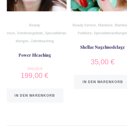
,
,
Beauty
Beauty Service
Maniküre
Manikü
,
,
,
Service
Sonderangebote
Spezialbehan
Pediküre
Spezialbehandlunge
,
dlungen
Zahnbleaching
Shellac Nagelmodelage
Power Bleaching
35,00
€
299,00
€
199,00
€
IN DEN WARENKORB
IN DEN WARENKORB