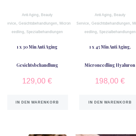
,
,
Anti Aging
Beauty
Anti Aging
Beauty
,
,
,
,
Service
Gesichtsbehandlungen
Micron
Service
Gesichtsbehandlungen
M
,
,
eedling
Spezialbehandlungen
eedling
Spezialbehandlungen
1 x 30 Min Anti Aging
1 x 45 Min Anti Aging,
Gesichtsbehandlung
Microneedling Hyaluron
129,00
€
198,00
€
IN DEN WARENKORB
IN DEN WARENKORB