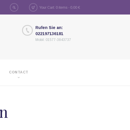
Your Cart: 0 items -
0,00
€
Rufen Sie an:
022197136181
Mobil: 01577-3843737
CONTACT
en