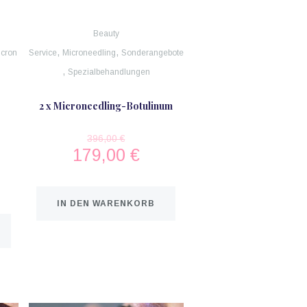
Beauty
,
,
icron
Service
Microneedling
Sonderangebote
,
Spezialbehandlungen
2 x Microneedling-Botulinum
396,00
€
179,00
€
IN DEN WARENKORB