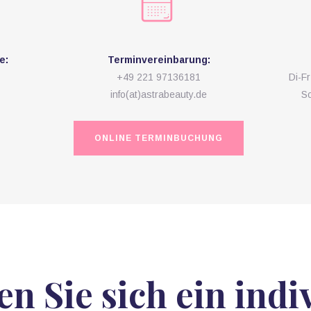
e:
Terminvereinbarung:
,
+49 221 97136181
Di-F
info(at)astrabeauty.de
S
ONLINE TERMINBUCHUNG
 Sie sich ein indi