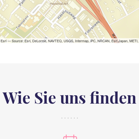
© Esri — Source: Esri, DeLorme, NAVTEQ, USGS, Intermap, iPC, NRCAN, Esri Japan, METI, 
Wie Sie uns finden