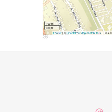
100 m
300 ft
Leaflet
| ©
OpenStreetMap contributors
| Tiles 